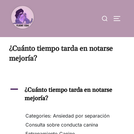
Skip
to
Search
TOGGLE
content
for:
¿Cuánto tiempo tarda en notarse
mejoría?
A
¿Cuánto tiempo tarda en notarse
mejoría?
Categories: Ansiedad por separación
Consulta sobre conducta canina
Entrenamiento Canino